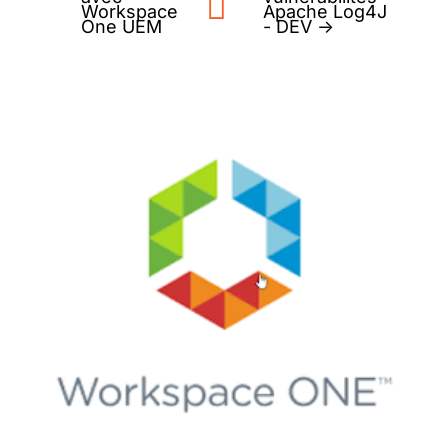
Workspace
Apache Log4J
One UEM
- DEV
→