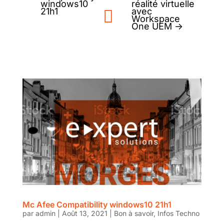
windows10
réalité virtuelle
21h1
avec
Workspace
One UEM
→
Mc Afee Compatibility windows10 21h1
par
admin
|
Août 13, 2021
|
Bon à savoir
,
Infos Techno