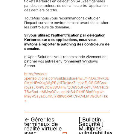
tickets Kerberos en délégation S4u2self générés
par des controleurs de domaine après l’application
des derniers patchs.
Toutefois nous vous recommandons d’étudier
l’impact sur votre environnement avant de patcher
les controleurs de domaine.
Si vous utilisez l’authentification par délégation
Kerberos sur des applications, nous vous
invitons à reporter le patching des controleurs de
domaine.
e-Xpert Solutions vous recommande vivement de
patcher vos autres environnement Windows
Server.
https://esas.e-
xpertsolutions.com/public/share/lw_71iNDo_11vK6E
0MHHEwXxgWgPPyoTRekez7__HrvIEkGBIO5Gsa–
rp2saLXviWDbw8WJiHwrQOuSbBFceYEhAf7HrxS
T8w5od_hMMwQCv__qelN-S4IPkHRBlm1fzpjU-
M9yVSayaOJmfJj7R8WqRAtlCrvCvLMVGC84Tkk
=
←
Gérer les
[ Bulletin
terminaux de
Sécurité ]
réalité virtuelle
Multiples
avec
vulnérabilités