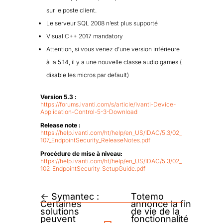
sur le poste client.
Le serveur SQL 2008 n’est plus supporté
Visual C++ 2017 mandatory
Attention, si vous venez d’une version inférieure
à la 5.14, il y a une nouvelle classe audio games (
disable les micros par default)
Version 5.3 :
https://forums.ivanti.com/s/article/Ivanti-Device-
Application-Control-5-3-Download
Release note :
https://help.ivanti.com/ht/help/en_US/IDAC/5.3/02_
107_EndpointSecurity_ReleaseNotes.pdf
Procédure de mise à niveau:
https://help.ivanti.com/ht/help/en_US/IDAC/5.3/02_
102_EndpointSecurity_SetupGuide.pdf
←
Symantec :
Totemo
Certaines
annonce la fin
solutions
de vie de la
peuvent
fonctionnalité