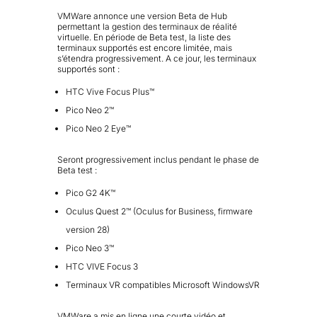
VMWare annonce une version Beta de Hub
permettant la gestion des terminaux de réalité
virtuelle. En période de Beta test, la liste des
terminaux supportés est encore limitée, mais
s’étendra progressivement. A ce jour, les terminaux
supportés sont :
HTC Vive Focus Plus™
Pico Neo 2™
Pico Neo 2 Eye™
Seront progressivement inclus pendant le phase de
Beta test :
Pico G2 4K™
Oculus Quest 2™ (Oculus for Business, firmware
version 28)
Pico Neo 3™
HTC VIVE Focus 3
Terminaux VR compatibles Microsoft WindowsVR
VMWare a mis en ligne une courte vidéo et