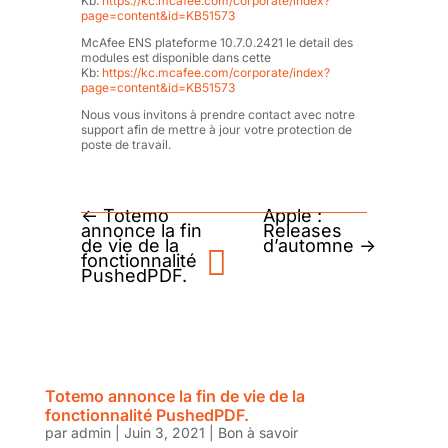
Kb:
https://kc.mcafee.com/corporate/index?
page=content&id=KB51573
McAfee ENS plateforme 10.7.0.2421 le detail des
modules est disponible dans cette
Kb:
https://kc.mcafee.com/corporate/index?
page=content&id=KB51573
Nous vous invitons à prendre contact avec notre
support afin de mettre à jour votre protection de
poste de travail.
←
Totemo
Apple :
annonce la fin
Releases
de vie de la
d’automne
→
fonctionnalité
PushedPDF.
Totemo annonce la fin de vie de la
fonctionnalité PushedPDF.
par
admin
|
Juin 3, 2021
|
Bon à savoir