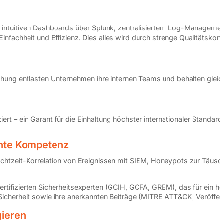
rt), intuitiven Dashboards über Splunk, zentralisiertem Log-Manag
infachheit und Effizienz. Dies alles wird durch strenge Qualitätsko
ung entlasten Unternehmen ihre internen Teams und behalten gleichz
ert – ein Garant für die Einhaltung höchster internationaler Standar
nnte Kompetenz
chtzeit-Korrelation von Ereignissen mit SIEM, Honeypots zur Täusch
 zertifizierten Sicherheitsexperten (GCIH, GCFA, GREM), das für ei
r Sicherheit sowie ihre anerkannten Beiträge (MITRE ATT&CK, Veröff
gieren