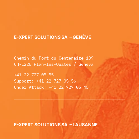
E-XPERT SOLUTIONS SA – GENÈVE
Chemin du Pont-du-Centenaire 109
CH-1228 Plan-les-Ouates / Geneva
+41 22 727 05 55
Support: +41 22 727 05 56
Under Attack: +41 22 727 05 45
E-XPERT SOLUTIONS SA – LAUSANNE