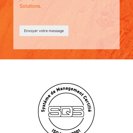
c
Solutions.
y
_
p
o
Envoyer votre message
l
i
c
y
*