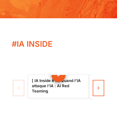
#IA INSIDE
[ IA Inside #12] Quand l'IA
[ IA Inside #
attaque l'IA : AI Red
Mythos : la f
Teaming
cybersécurit